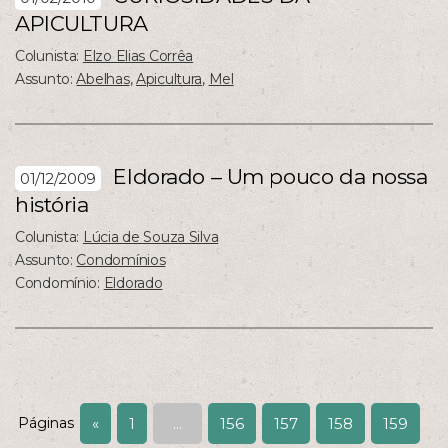
APICULTURA
Colunista:
Elzo Elias Corrêa
Assunto:
Abelhas
,
Apicultura
,
Mel
Eldorado – Um pouco da nossa
01/12/2009
história
Colunista:
Lúcia de Souza Silva
Assunto:
Condomínios
Condomínio:
Eldorado
Páginas
«
1
...
156
157
158
159