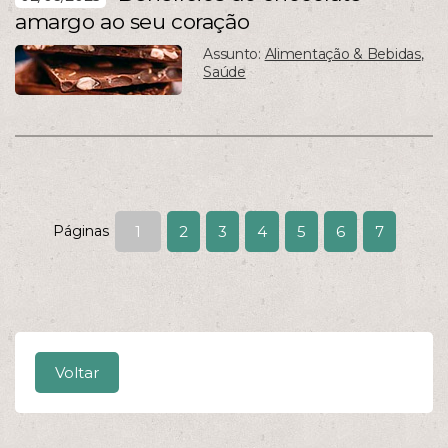
amargo ao seu coração
Assunto:
Alimentação & Bebidas
,
Saúde
Páginas
1
2
3
4
5
6
7
Voltar