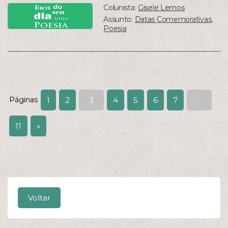
Colunista:
Gisele Lemos
Assunto:
Datas Comemorativas
,
Poesia
Páginas
1
2
3
4
5
6
7
...
11
»
Voltar