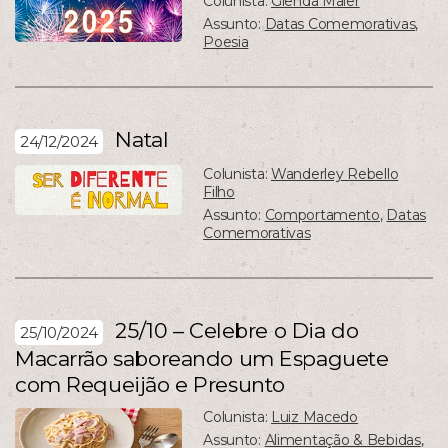
Colunista:
Glenda Maier
Assunto:
Datas Comemorativas
,
Poesia
Natal
24/12/2024
Colunista:
Wanderley Rebello
Filho
Assunto:
Comportamento
,
Datas
Comemorativas
25/10 – Celebre o Dia do
25/10/2024
Macarrão saboreando um Espaguete
com Requeijão e Presunto
Colunista:
Luiz Macedo
Assunto:
Alimentação & Bebidas
,