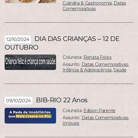
Culinária & Gastronomia
,
Datas
Comemorativas
DIA DAS CRIANÇAS – 12 DE
12/10/2024
OUTUBRO
Colunista:
Renata Fróes
Assunto:
Datas Comemorativas
,
Infância & Adolescência
,
Saúde
BIB-RIO 22 Anos
09/10/2024
Colunista:
Edison Parente
Assunto:
Datas Comemorativas
,
Imóveis