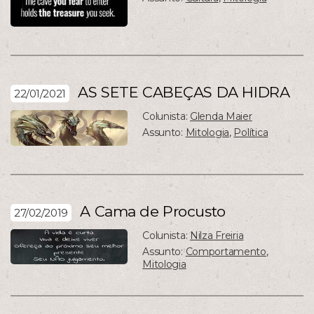
AS SETE CABEÇAS DA HIDRA
22/01/2021
Colunista:
Glenda Maier
Assunto:
Mitologia
,
Política
A Cama de Procusto
27/02/2019
Colunista:
Nilza Freiria
Assunto:
Comportamento
,
Mitologia