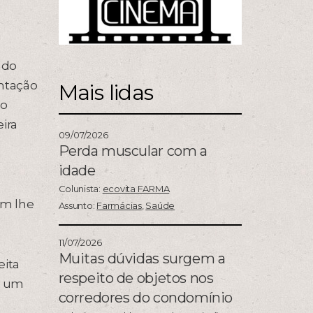
ado
ntação
Mais lidas
mo
ira
09/07/2026
Perda muscular com a
idade
Colunista:
ecovita FARMA
em lhe
Assunto:
Farmácias
,
Saúde
11/07/2026
Muitas dúvidas surgem a
eita
respeito de objetos nos
o um
corredores do condomínio