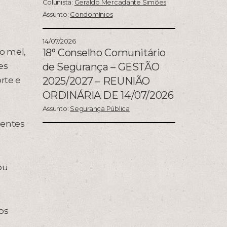
Colunista:
Geraldo Mercadante Simões
Assunto:
Condomínios
14/07/2026
o mel,
18° Conselho Comunitário
es
de Segurança – GESTÃO
rte e
2025/2027 – REUNIÃO
ORDINÁRIA DE 14/07/2026
Assunto:
Segurança Pública
ientes
ou
os