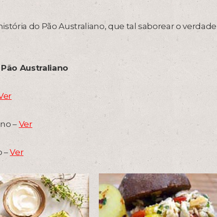
tória do Pão Australiano, que tal saborear o verdade
 Pão Australiano
Ver
ano –
Ver
o –
Ver