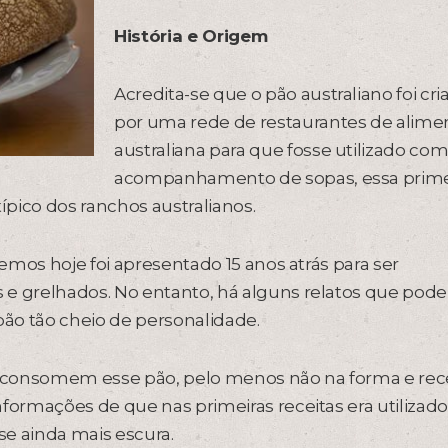
História e Origem
Acredita-se que o pão australiano foi cri
por uma rede de restaurantes de alime
australiana para que fosse utilizado co
acompanhamento de sopas, essa prime
pico dos ranchos australianos.
emos hoje foi apresentado 15 anos atrás para ser
 grelhados. No entanto, há alguns relatos que pod
pão tão cheio de personalidade.
ão consomem esse pão, pelo menos não na forma e rec
ormações de que nas primeiras receitas era utilizad
sse ainda mais escura.