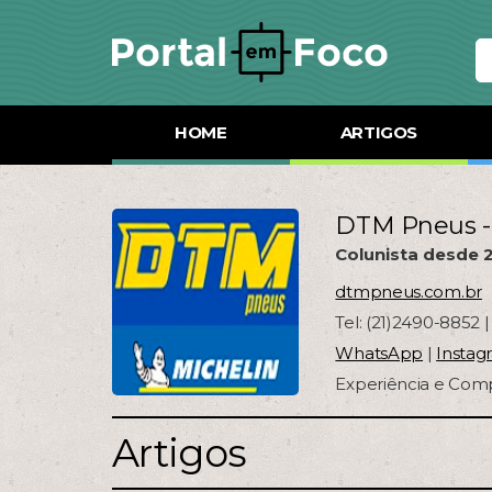
HOME
ARTIGOS
DTM Pneus -
Colunista desde 
dtmpneus.com.br
Tel: (21)2490-8852
WhatsApp
|
Instag
Experiência e Co
Artigos