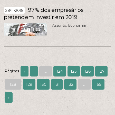
97% dos empresários
28/11/2018
pretendem investir em 2019
Assunto:
Economia
Páginas
«
1
...
124
125
126
127
128
129
130
131
132
...
155
»