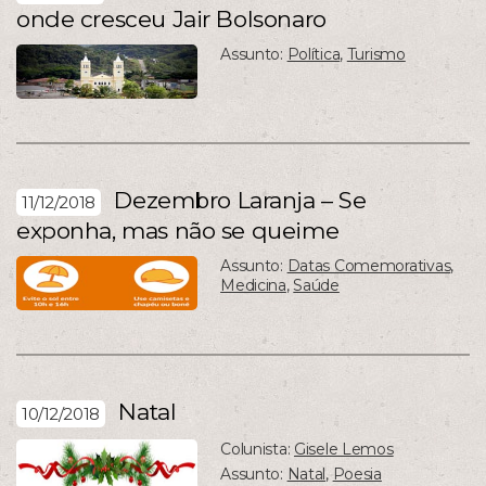
onde cresceu Jair Bolsonaro
Assunto:
Política
,
Turismo
Dezembro Laranja – Se
11/12/2018
exponha, mas não se queime
Assunto:
Datas Comemorativas
,
Medicina
,
Saúde
Natal
10/12/2018
Colunista:
Gisele Lemos
Assunto:
Natal
,
Poesia