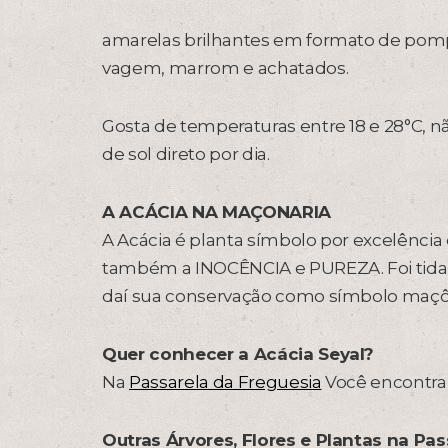
amarelas brilhantes em formato de pom
vagem, marrom e achatados.
Gosta de temperaturas entre 18 e 28°C, não
de sol direto por dia.
A ACÁCIA NA MAÇONARIA
A Acácia é planta símbolo por excelênci
também a INOCÊNCIA e PUREZA. Foi tida 
daí sua conservação como símbolo maçô
Quer conhecer a Acácia Seyal?
Na
Passarela da Freguesia
Você encontra 
Outras Árvores, Flores e Plantas na Pas