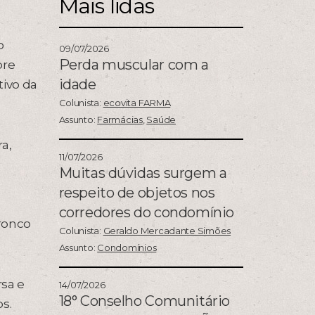
Mais lidas
o
09/07/2026
Perda muscular com a
bre
idade
tivo da
Colunista:
ecovita FARMA
Assunto:
Farmácias
,
Saúde
ra,
11/07/2026
Muitas dúvidas surgem a
respeito de objetos nos
corredores do condomínio
ronco
Colunista:
Geraldo Mercadante Simões
Assunto:
Condomínios
sa e
14/07/2026
18° Conselho Comunitário
s.