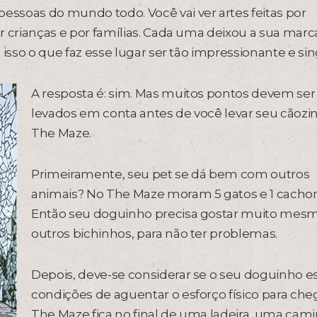
pessoas do mundo todo. Você vai ver artes feitas por
por crianças e por famílias. Cada uma deixou a sua marc
é isso o que faz esse lugar ser tão impressionante e sin
A resposta é: sim. Mas muitos pontos devem ser
levados em conta antes de você levar seu cãozi
The Maze.
Primeiramente, seu pet se dá bem com outros
animais? No The Maze moram 5 gatos e 1 cachor
Então seu doguinho precisa gostar muito mes
outros bichinhos, para não ter problemas.
Depois, deve-se considerar se o seu doguinho e
condições de aguentar o esforço físico para cheg
The Maze fica no final de uma ladeira, uma cam