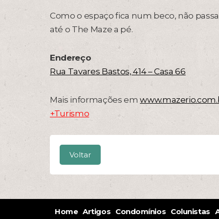
Como o espaço fica num beco, não passa ca
até o The Maze a pé.
Endereço
Rua Tavares Bastos, 414 – Casa 66
Mais informações em
www.mazerio.com.
+Turismo
Voltar
Home
Artigos
Condomínios
Colunistas