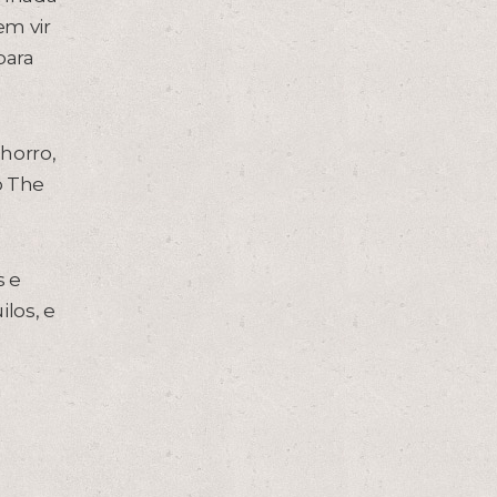
em vir
para
horro,
o The
s e
los, e