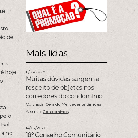
te
um
sto
Pão de
Mais lidas
res
té hoje
11/07/2026
Muitas dúvidas surgem a
 o
respeito de objetos nos
corredores do condomínio
Colunista:
Geraldo Mercadante Simões
sta
Assunto:
Condomínios
 pelo
. Bob
14/07/2026
ia no
18° Conselho Comunitário