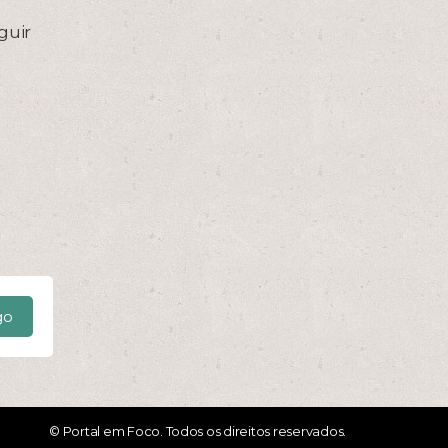
guir
go
© Portal em Foco. Todos os direitos reservados.