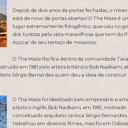
Depois de dois anos de portas fechadas, o miran
está de novo de portas abertas! O The Maze é 
lugar extremamente fotogênico, que caiu no go
dos turistas pela vista maravilhosa que tem do 
Açúcar do seu terraço de mosaicos.
O The Maze Rio fica dentro da comunidade Tava
struído em 1981 pelo artista britânico Bob Nadkarni, a
uiteto Sérgio Bernardes quem deu a ideia de construir
O The Maze foi idealizado pelo empresário e arti
plástico inglês Bob Nadkarni, em 1981, motivado
conceituado arquiteto carioca Sérgio Bernardes
trabalhou em diversos filmes, mas foi em Odisse