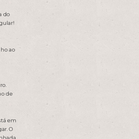
a do
gular!
nho ao
ro.
mo de
stá em
ar. O
inhada