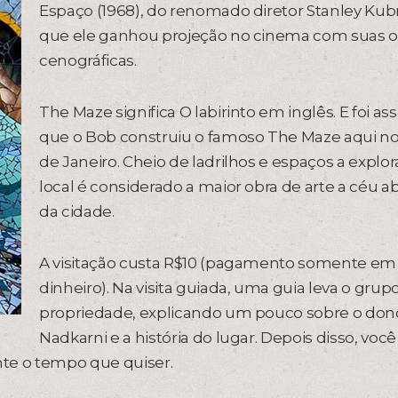
Espaço (1968), do renomado diretor Stanley Kubr
que ele ganhou projeção no cinema com suas o
cenográficas.
The Maze significa O labirinto em inglês. E foi as
que o Bob construiu o famoso The Maze aqui no
de Janeiro. Cheio de ladrilhos e espaços a explora
local é considerado a maior obra de arte a céu a
da cidade.
A visitação custa R$10 (pagamento somente em
dinheiro). Na visita guiada, uma guia leva o grup
propriedade, explicando um pouco sobre o do
Nadkarni e a história do lugar. Depois disso, você 
ante o tempo que quiser.