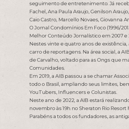
seguimento de entretenimento. Já receber
Fachel, Ana Paula Araujo, Genilson Araujo
Caio Castro, Marcello Novaes, Giovanna Ant
O Jornal Condomínios Em Foco (1996/2013
Melhor Conteúdo Jornalístico em 2007 e 
Nestes vinte e quatro anos de existência, 
carro de reportagens. Na área social, a A
de Carvalho, voltado para as Ongs que ma
Comunidades.
Em 2019, a AIB passou a se chamar Assoc
todo o Brasil, ampliando seus limites, b
YouTubers, Influencers e Colunistas.
Neste ano de 2022, a AIB estará realizand
novembro às 19h no Sheraton Rio Resort 
Parabéns a todos os fundadores, as antigas