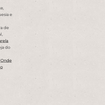
e,
uesia e
ra de
l,
arela
eja do
(
Onde
ho