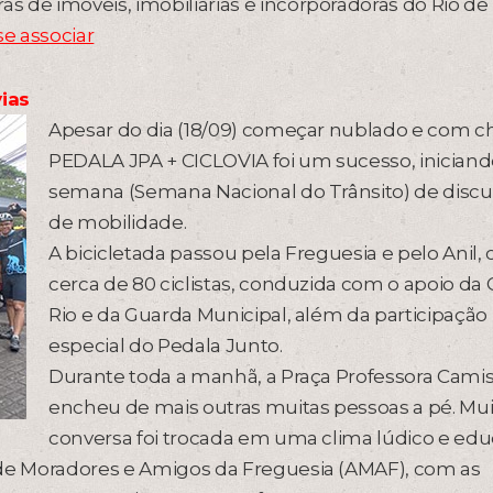
 de imóveis, imobiliárias e incorporadoras do Rio de
e associar
ias
Apesar do dia (18/09) começar nublado e com ch
PEDALA JPA + CICLOVIA foi um sucesso, iniciand
semana (Semana Nacional do Trânsito) de disc
de mobilidade.
A bicicletada passou pela Freguesia e pelo Anil,
cerca de 80 ciclistas, conduzida com o apoio da 
Rio e da Guarda Municipal, além da participação
especial do Pedala Junto.
Durante toda a manhã, a Praça Professora Cami
encheu de mais outras muitas pessoas a pé. Mui
conversa foi trocada em uma clima lúdico e educ
 de Moradores e Amigos da Freguesia (AMAF), com as