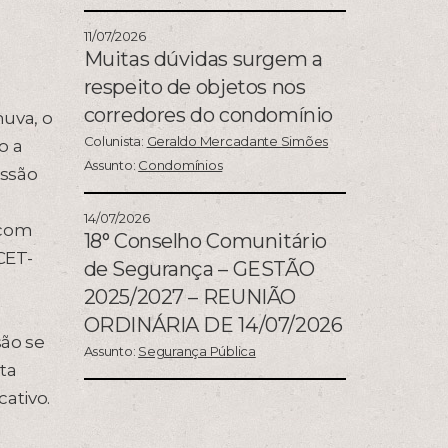
11/07/2026
Muitas dúvidas surgem a
respeito de objetos nos
corredores do condomínio
uva, o
Colunista:
Geraldo Mercadante Simões
o a
Assunto:
Condomínios
ussão
14/07/2026
 com
18° Conselho Comunitário
CET-
de Segurança – GESTÃO
2025/2027 – REUNIÃO
ORDINÁRIA DE 14/07/2026
são se
Assunto:
Segurança Pública
ta
ativo.