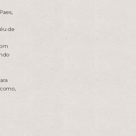
 Paes,
féu de
com
ando
ara
, como,