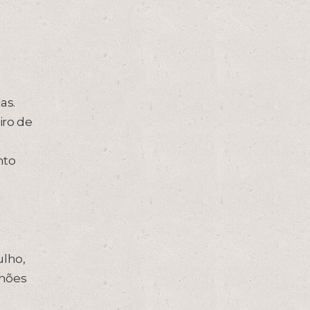
as.
iro de
nto
ulho,
hões