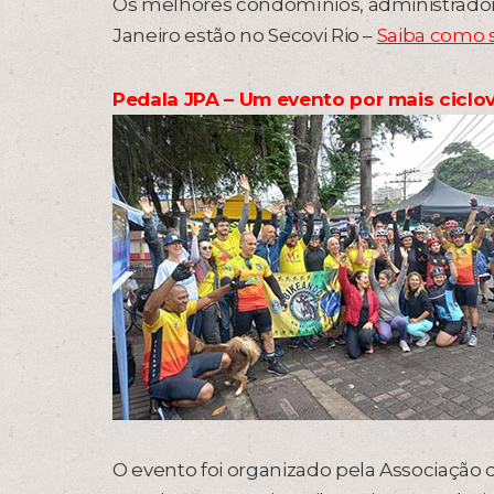
Os melhores condomínios, administradoras
Janeiro estão no Secovi Rio –
Saiba como s
Pedala JPA – Um evento por mais ciclov
O evento foi organizado pela Associação