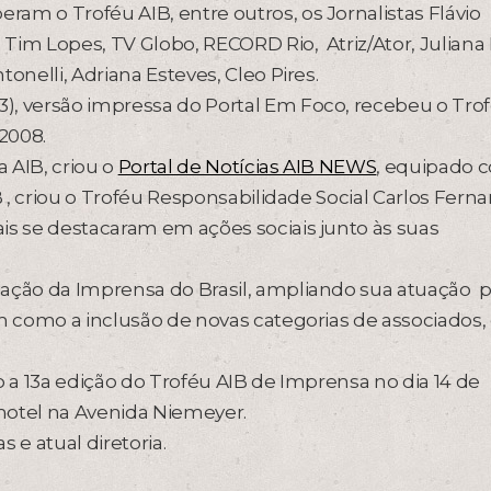
am o Troféu AIB, entre outros, os Jornalistas Flávio
, Tim Lopes, TV Globo, RECORD Rio, Atriz/Ator, Juliana
onelli, Adriana Esteves, Cleo Pires.
), versão impressa do Portal Em Foco, recebeu o Tro
2008.
a AIB, criou o
Portal de Notícias AIB NEWS
, equipado 
IB , criou o Troféu Responsabilidade Social Carlos Fern
is se destacaram em ações sociais junto às suas
iação da Imprensa do Brasil, ampliando sua atuação p
em como a inclusão de novas categorias de associados
o a 13a edição do Troféu AIB de Imprensa no dia 14 de
hotel na Avenida Niemeyer.
 e atual diretoria.