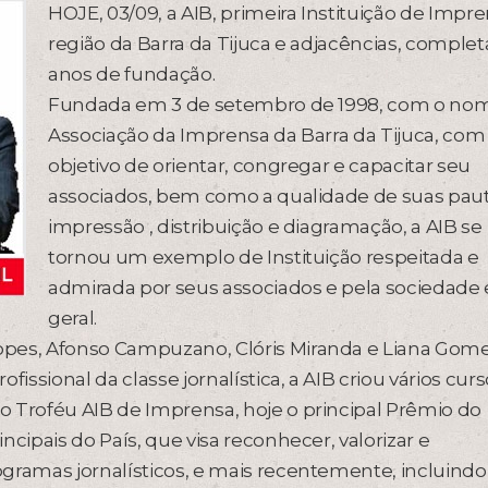
HOJE, 03/09, a AIB, primeira Instituição de Impr
região da Barra da Tijuca e adjacências, complet
anos de fundação.
Fundada em 3 de setembro de 1998, com o no
Associação da Imprensa da Barra da Tijuca, com
objetivo de orientar, congregar e capacitar seu
associados, bem como a qualidade de suas paut
impressão , distribuição e diagramação, a AIB se
tornou um exemplo de Instituição respeitada e
admirada por seus associados e pela sociedade
geral.
opes, Afonso Campuzano, Clóris Miranda e Liana Gome
issional da classe jornalística, a AIB criou vários cur
o Troféu AIB de Imprensa, hoje o principal Prêmio do
cipais do País, que visa reconhecer, valorizar e
gramas jornalísticos, e mais recentemente, incluindo,