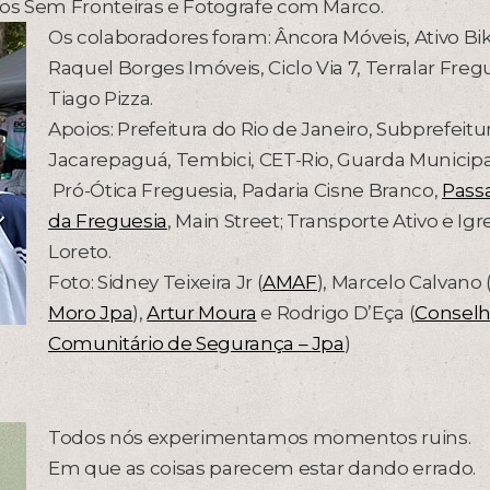
ros Sem Fronteiras e Fotografe com Marco.
Os colaboradores foram: Âncora Móveis, Ativo Bik
Raquel Borges Imóveis, Ciclo Via 7, Terralar Freg
Tiago Pizza.
Apoios: Prefeitura do Rio de Janeiro, Subprefeitu
Jacarepaguá, Tembici, CET-Rio, Guarda Municipa
Pró-Ótica Freguesia, Padaria Cisne Branco,
Pass
da Freguesia
, Main Street; Transporte Ativo e Igr
Loreto.
Foto: Sidney Teixeira Jr (
AMAF
), Marcelo Calvano 
Moro Jpa
),
Artur Moura
e Rodrigo D’Eça (
Consel
Comunitário de Segurança – Jpa
)
Todos nós experimentamos momentos ruins.
Em que as coisas parecem estar dando errado.