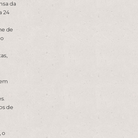
ensa da
a 24
me de
 o
as,
 em
s.
sos de
 o