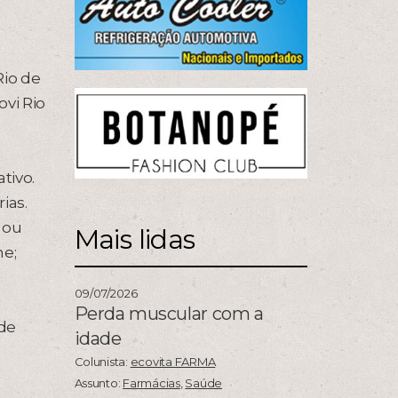
Rio de
vi Rio
tivo.
ias.
 ou
Mais lidas
ne;
09/07/2026
Perda muscular com a
 de
idade
Colunista:
ecovita FARMA
Assunto:
Farmácias
,
Saúde