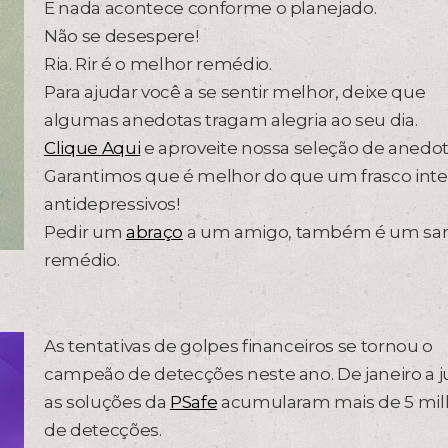
E nada acontece conforme o planejado.
Não se desespere!
Ria. Rir é o melhor remédio.
Para ajudar você a se sentir melhor, deixe que
algumas anedotas tragam alegria ao seu dia.
Clique Aqui
e aproveite nossa seleção de anedot
Garantimos que é melhor do que um frasco inte
antidepressivos!
Pedir um
abraço
a um amigo, também é um sa
remédio.
As tentativas de golpes financeiros se tornou o
campeão de detecções neste ano. De janeiro a j
as soluções da
PSafe
acumularam mais de 5 mil
de detecções.