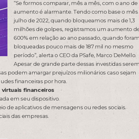
“Se formos comparar, mês a mês, com o ano de 
aumento é alarmante. Tendo como base o mês
julho de 2022, quando bloqueamos mais de 1,3
milhões de golpes, registramos um aumento d
600% em relação ao ano passado, quando fora
bloqueadas pouco mais de 187 mil no mesmo
período”, alerta o CEO da PSafe, Marco DeMello.
Apesar de grande parte dessas investidas sere
esas podem amargar prejuízos milionários caso sejam
audes financeiras por hora.
virtuais financeiros
ada em seu dispositivo.
io de aplicativos de mensagens ou redes sociais.
ciais das empresas.