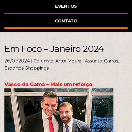
EVENTOS
CONTATO
Em Foco – Janeiro 2024
26/01/2024
|
| Colunista:
Artur Moura
Assunto:
Carros
,
Esportes
,
Shoppings
Vasco da Gama – Mais um reforço