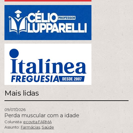
Mais lidas
09/07/2026
Perda muscular com a idade
Colunista:
ecovita FARMA
Assunto:
Farmácias
,
Saúde