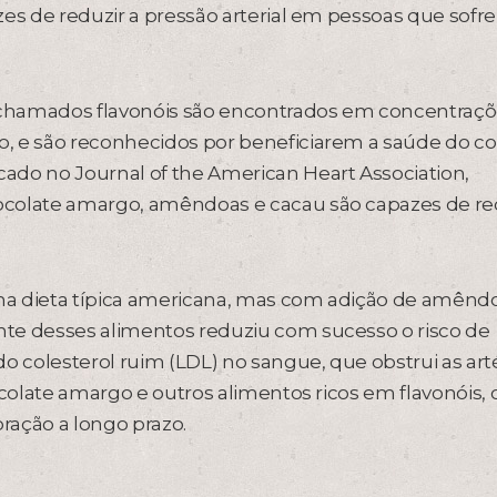
zes de reduzir a pressão arterial em pessoas que sof
 chamados flavonóis são encontrados em concentraç
, e são reconhecidos por beneficiarem a saúde do co
ado no Journal of the American Heart Association,
ocolate amargo, amêndoas e cacau são capazes de re
ma dieta típica americana, mas com adição de amênd
te desses alimentos reduziu com sucesso o risco de
o colesterol ruim (LDL) no sangue, que obstrui as arté
hocolate amargo e outros alimentos ricos em flavonóis
ração a longo prazo.