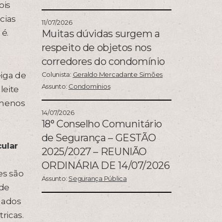
ois
cias
11/07/2026
é.
Muitas dúvidas surgem a
respeito de objetos nos
corredores do condomínio
eiga de
Colunista:
Geraldo Mercadante Simões
Assunto:
Condomínios
leite
 menos
14/07/2026
18° Conselho Comunitário
de Segurança – GESTÃO
ular
2025/2027 – REUNIÃO
ORDINÁRIA DE 14/07/2026
es são
Assunto:
Segurança Pública
 de
mados
ricas.