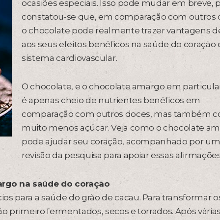
ocasiões especiais. Isso pode mudar em breve, p
constatou-se que, em comparação com outros 
o chocolate pode realmente trazer vantagens d
aos seus efeitos benéficos na saúde do coração 
sistema cardiovascular.
O chocolate, e o chocolate amargo em particula
é apenas cheio de nutrientes benéficos em
comparação com outros doces, mas também 
muito menos açúcar. Veja como o chocolate a
pode ajudar seu coração, acompanhado por u
revisão da pesquisa para apoiar essas afirmações
argo na saúde do coração
os para a saúde do grão de cacau. Para transformar o
ão primeiro fermentados, secos e torrados. Após vária