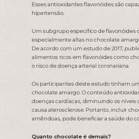
Esses antioxidantes flavonóides são capa
hipertensão.
Um subgrupo específico de flavonóides
especialmente altas no chocolate amargo
De acordo com um estudo de 2017, public
alimentos ricos em flavonóides como ch
o risco de doença arterial coronariana.
Os participantes deste estudo tinham u
chocolate amargo. O conteúdo antioxidan
doenças cardíacas, diminuindo os níveis d
causa aterosclerose. Portanto, incluir c
amêndoas, pode beneficiar a saúde do co
Quanto chocolate é demais?