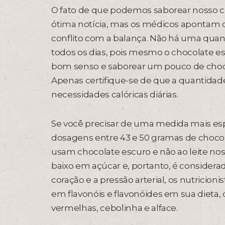
O fato de que podemos saborear nosso 
ótima notícia, mas os médicos aponta
conflito com a balança. Não há uma qu
todos os dias, pois mesmo o chocolate esc
bom senso e saborear um pouco de choc
Apenas certifique-se de que a quantidad
necessidades calóricas diárias.
Se você precisar de uma medida mais espec
dosagens entre 43 e 50 gramas de chocol
usam chocolate escuro e não ao leite nos
baixo em açúcar e, portanto, é considera
coração e a pressão arterial, os nutrici
em flavonóis e flavonóides em sua dieta,
vermelhas, cebolinha e alface.