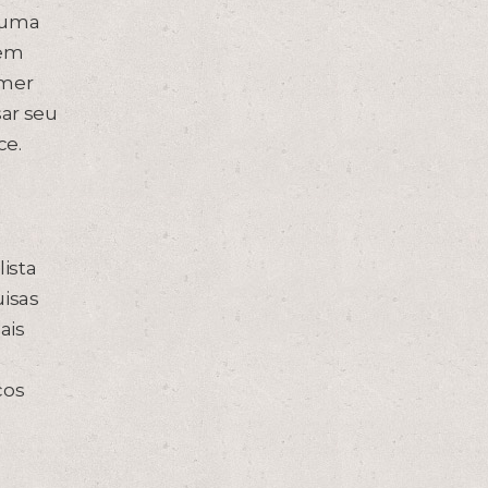
 uma
 em
omer
sar seu
ce.
ista
uisas
ais
o
cos