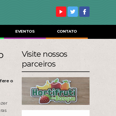
EVENTOS
CONTATO
o
Visite nossos
parceiros
fere o
azer
aras