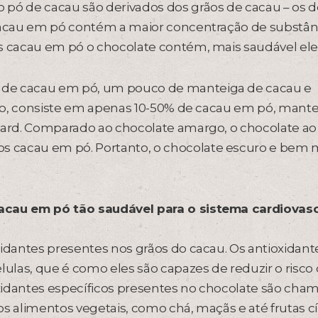
 pó de cacau são derivados dos grãos de cacau – os d
 cacau em pó contém a maior concentração de substân
s cacau em pó o chocolate contém, mais saudável ele 
 de cacau em pó, um pouco de manteiga de cacau e
lado, consiste em apenas 10-50% de cacau em pó, mant
vard. Comparado ao chocolate amargo, o chocolate ao 
s cacau em pó. Portanto, o chocolate escuro e bem
cacau em pó tão saudável para o sistema cardiovasc
xidantes presentes nos grãos do cacau. Os antioxidant
lulas, que é como eles são capazes de reduzir o risco
xidantes específicos presentes no chocolate são cha
s alimentos vegetais, como chá, maçãs e até frutas cít