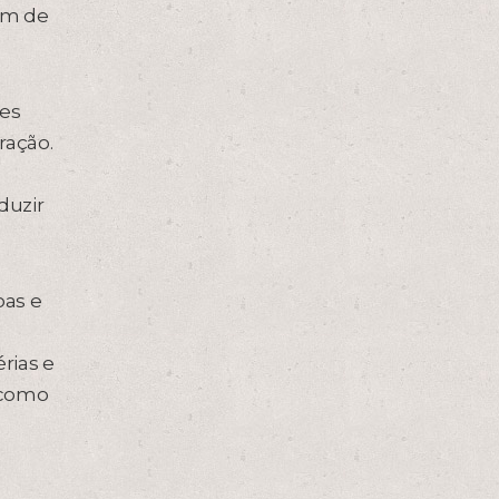
rem de
ões
ração.
duzir
oas e
rias e
, como