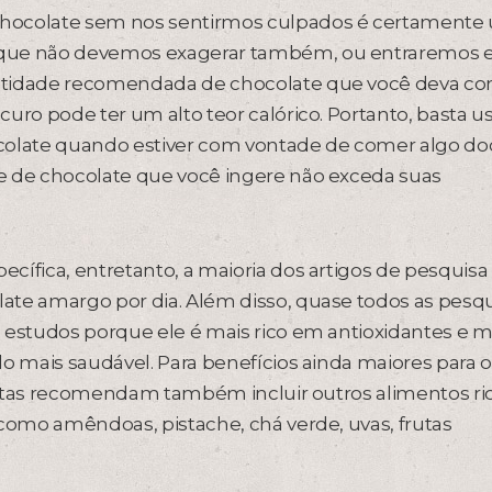
chocolate sem nos sentirmos culpados é certamente
m que não devemos exagerar também, ou entraremos
antidade recomendada de chocolate que você deva c
uro pode ter um alto teor calórico. Portanto, basta u
olate quando estiver com vontade de comer algo do
e de chocolate que você ingere não exceda suas
ífica, entretanto, a maioria dos artigos de pesquisa l
ate amargo por dia. Além disso, quase todos as pesq
 estudos porque ele é mais rico em antioxidantes e m
do mais saudável. Para benefícios ainda maiores para 
onistas recomendam também incluir outros alimentos ri
 como amêndoas, pistache, chá verde, uvas, frutas