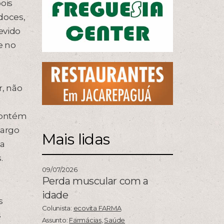
ois
doces,
evido
e no
r, não
contém
margo
Mais lidas
ma
.
09/07/2026
Perda muscular com a
idade
s
Colunista:
ecovita FARMA
s
Assunto:
Farmácias
,
Saúde