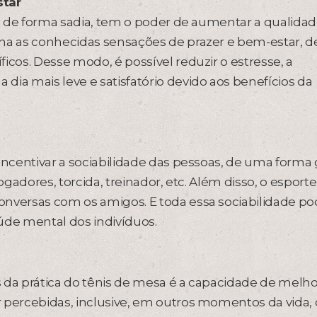
star
ito de forma sadia, tem o poder de aumentar a qualida
ona as conhecidas sensações de prazer e bem-estar, d
icos. Desse modo, é possível reduzir o estresse, a
dia mais leve e satisfatório devido aos benefícios da
e incentivar a sociabilidade das pessoas, de uma forma 
jogadores, torcida, treinador, etc. Além disso, o esport
onversas com os amigos. E toda essa sociabilidade p
úde mental dos indivíduos.
 da prática do tênis de mesa é a capacidade de melho
r percebidas, inclusive, em outros momentos da vida