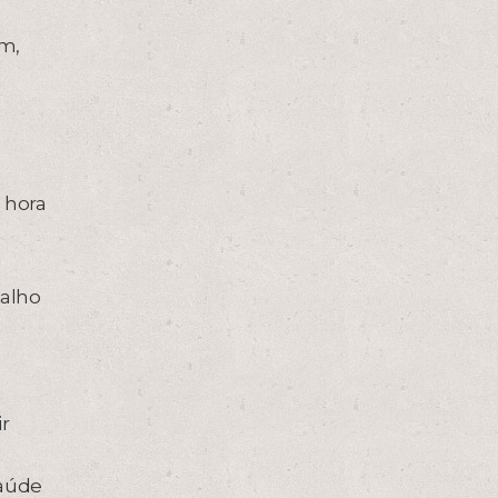
ém,
 hora
balho
ir
saúde