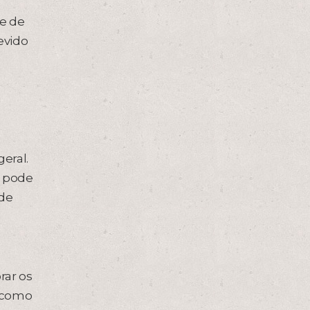
de de
evido
geral.
e pode
ode
rar os
, como