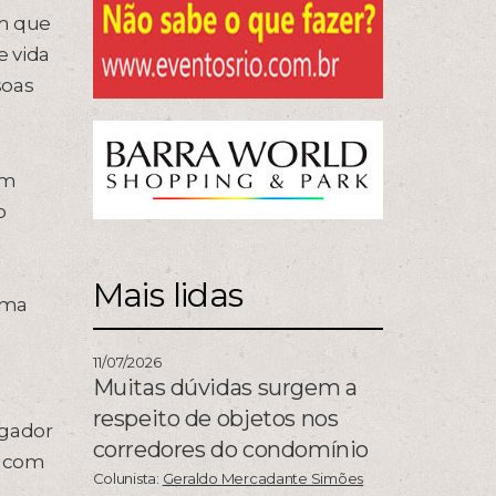
am que
e vida
soas
om
o
Mais lidas
uma
11/07/2026
Muitas dúvidas surgem a
respeito de objetos nos
ogador
corredores do condomínio
z com
Colunista:
Geraldo Mercadante Simões