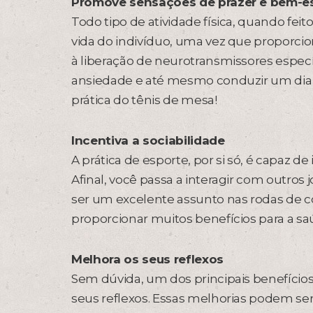
Promove sensações de prazer e bem-e
Todo tipo de atividade física, quando fe
vida do indivíduo, uma vez que proporci
à liberação de neurotransmissores específ
ansiedade e até mesmo conduzir um dia a 
prática do tênis de mesa!
Incentiva a sociabilidade
A prática de esporte, por si só, é capaz d
Afinal, você passa a interagir com outros 
ser um excelente assunto nas rodas de c
proporcionar muitos benefícios para a sa
Melhora os seus reflexos
Sem dúvida, um dos principais benefícios
seus reflexos. Essas melhorias podem se