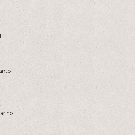
e
de
anto
s
ar no