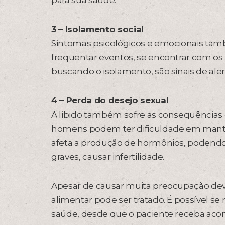
para sua saúde.
3 – Isolamento social
Sintomas psicológicos e emocionais tamb
frequentar eventos, se encontrar com os
buscando o isolamento, são sinais de ale
4 – Perda do desejo sexual
A libido também sofre as consequências d
homens podem ter dificuldade em manter 
afeta a produção de hormônios, podendo
graves, causar infertilidade.
Apesar de causar muita preocupação devid
alimentar pode ser tratado. É possível s
saúde, desde que o paciente receba ac