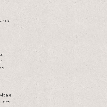
ar de
os
ar
ais
vida e
zados.