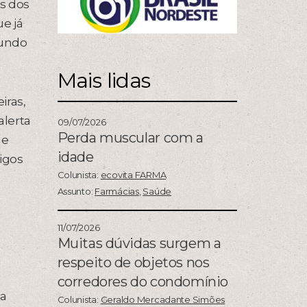
s dos
e já
mundo
Mais lidas
iras,
alerta
09/07/2026
Perda muscular com a
de
idade
igos
Colunista:
ecovita FARMA
Assunto:
Farmácias
,
Saúde
11/07/2026
Muitas dúvidas surgem a
respeito de objetos nos
corredores do condomínio
 a
Colunista:
Geraldo Mercadante Simões