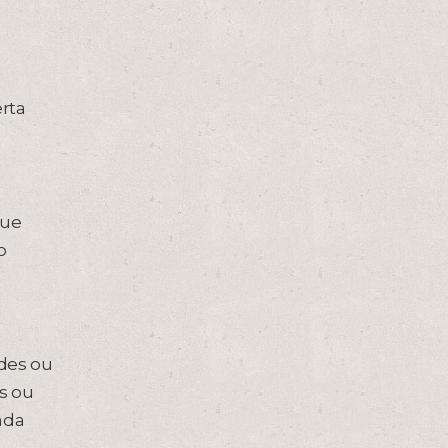
rta
que
o
ades ou
s ou
ada