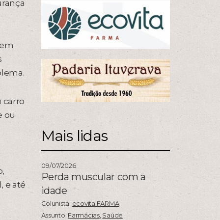
urança
 em
s
blema.
 carro
e ou
Mais lidas
09/07/2026
o,
Perda muscular com a
, e até
idade
Colunista:
ecovita FARMA
Assunto:
Farmácias
,
Saúde