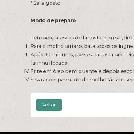
* Sal a gosto
Modo de preparo
Tempere as iscas de lagosta com sal, limã
Para o molho tártaro, bata todos os ing
Após 30 minutos, passe a lagosta primeiro
farinha flocada;
Frite em óleo bem quente e depois escor
Sirva acompanhado do molho tártaro se
Voltar