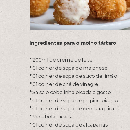
Ingredientes para o molho tártaro
* 200ml de creme de leite
* 01 colher de sopa de maionese
* 01 colher de sopa de suco de limão
* 01 colher de chá de vinagre
* Salsa e cebolinha picada a gosto
* 01 colher de sopa de pepino picado
* 01 colher de sopa de cenoura picada
* ¼ cebola picada
* 01 colher de sopa de alcaparras