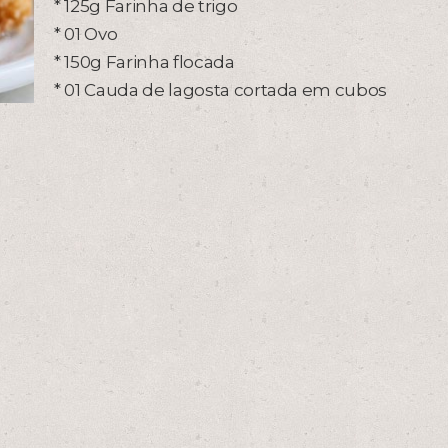
* 125g Farinha de trigo
* 01 Ovo
* 150g Farinha flocada
* 01 Cauda de lagosta cortada em cubos