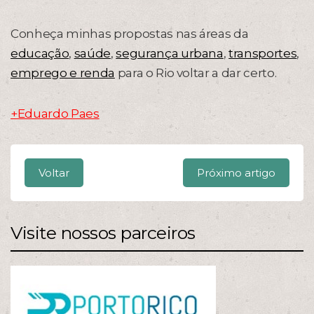
Conheça minhas propostas nas áreas da
educação
,
saúde
,
segurança urbana
,
transportes
,
emprego e renda
para o Rio voltar a dar certo.
+Eduardo Paes
Voltar
Próximo artigo
Visite nossos parceiros