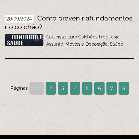
Como prevenir afundamentos
28/09/2024
no colchão?
Colunista:
Euro Colchões Freguesia
Assunto:
Móveis e Decoração
,
Saúde
Páginas
1
2
3
4
5
6
7
8