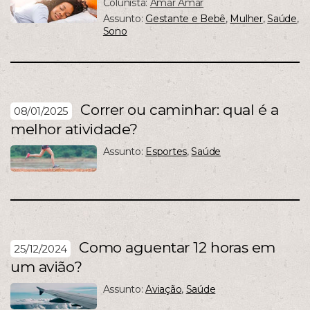
Colunista:
Amar Amar
Assunto:
Gestante e Bebê
,
Mulher
,
Saúde
,
Sono
Correr ou caminhar: qual é a
08/01/2025
melhor atividade?
Assunto:
Esportes
,
Saúde
Como aguentar 12 horas em
25/12/2024
um avião?
Assunto:
Aviação
,
Saúde