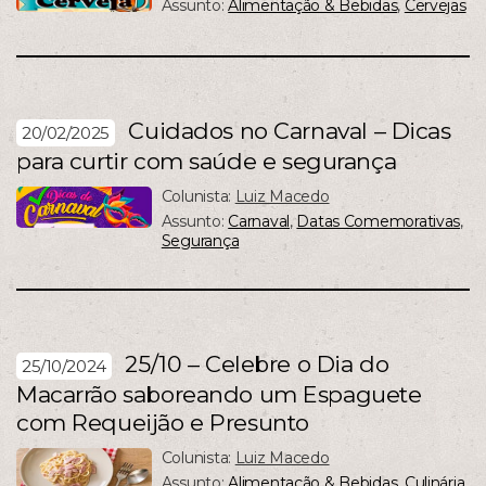
Assunto:
Alimentação & Bebidas
,
Cervejas
Cuidados no Carnaval – Dicas
20/02/2025
para curtir com saúde e segurança
Colunista:
Luiz Macedo
Assunto:
Carnaval
,
Datas Comemorativas
,
Segurança
25/10 – Celebre o Dia do
25/10/2024
Macarrão saboreando um Espaguete
com Requeijão e Presunto
Colunista:
Luiz Macedo
Assunto:
Alimentação & Bebidas
,
Culinária